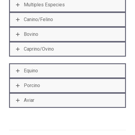
Multiples Especies
Canino/Felino
Bovino
Caprino/Ovino
Equino
Porcino
Aviar