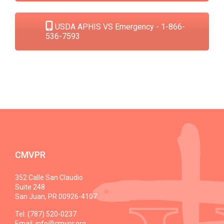
USDA APHIS VS Emergency - 1-866-
536-7593
CMVPR
352 Calle San Claudio
Suite 248
San Juan, PR 00926-4107
Tel: (787) 520-0237
Email:
info@cmvpr.org