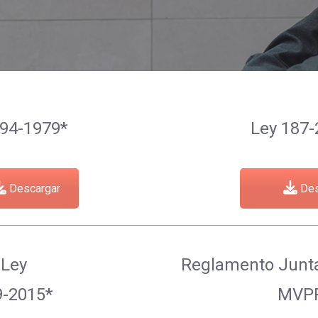
194-1979*
Ley 187-
Descargar
Des
Ley
Reglamento Junt
9-2015*
MVP