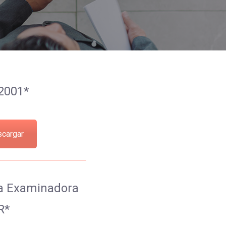
2001*
cargar
a Examinadora
R*