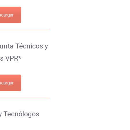
cargar
nta Técnicos y
s VPR*
cargar
y Tecnólogos