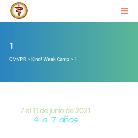
1
CMVPR
>
Kind! Week Camp
>
1