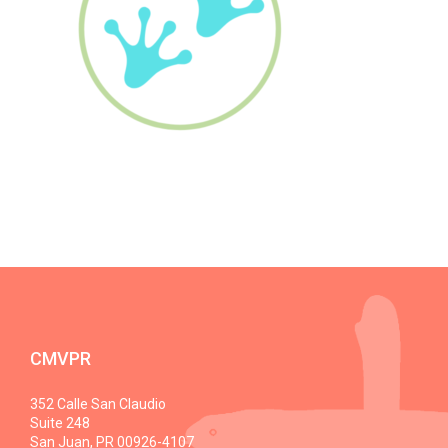
CMVPR
352 Calle San Claudio
Suite 248
San Juan, PR 00926-4107