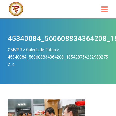
45340084_560608834364208_1
CMVPR
>
Galería de Fotos
>
45340084_560608834364208_185428754232980275
2_o