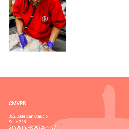
CMVPR
352 Calle San Claudio
Suite 248
San Juan, PR 00926-4107