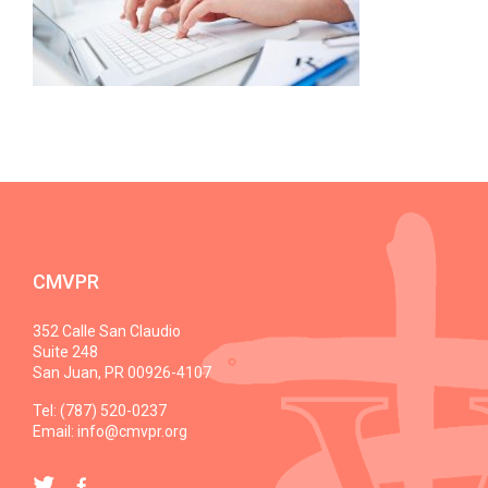
CMVPR
352 Calle San Claudio
Suite 248
San Juan, PR 00926-4107
Tel: (787) 520-0237
Email:
info@cmvpr.org