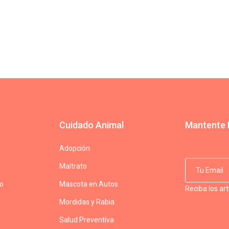
Cuidado Animal
Mantente 
Adopción
Maltrato
do
Mascota en Autos
Reciba los ar
Mordidas y Rabia
Salud Preventiva