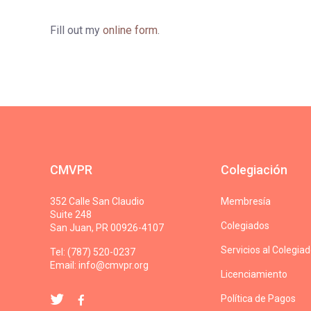
Fill out my
online form
.
CMVPR
Colegiación
352 Calle San Claudio
Membresía
Suite 248
Colegiados
San Juan, PR 00926-4107
Servicios al Colegia
Tel: (787) 520-0237
Email:
info@cmvpr.org
Licenciamiento
Política de Pagos