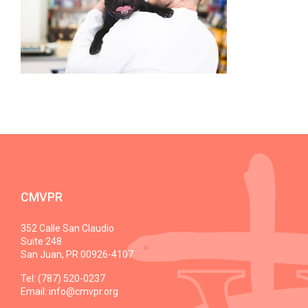
CMVPR
352 Calle San Claudio
Suite 248
San Juan, PR 00926-4107
Tel: (787) 520-0237
Email:
info@cmvpr.org