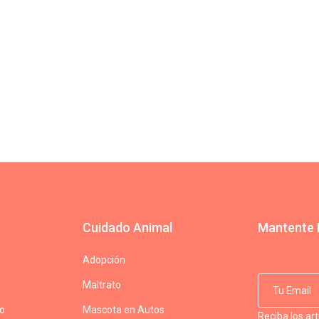
Cuidado Animal
Mantente 
Adopción
Maltrato
do
Mascota en Autos
Reciba los ar