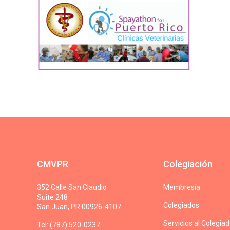
CMVPR
Colegiación
352 Calle San Claudio
Membresía
Suite 248
Colegiados
San Juan, PR 00926-4107
Servicios al Colegia
Tel: (787) 520-0237