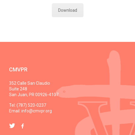
Download
CMVPR
352 Calle San Claudio
Suite 248
San Juan, PR 00926-4107
Tel: (787) 520-0237
Email:
info@cmvpr.org