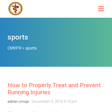
sports
CMVPR
>
sports
How to Properly Treat and Prevent
Running Injuries
admin-cmvpr
December 5, 2016 4:10 pm