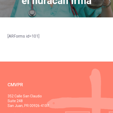
el huracán Irma
[ARForms id=101]
CMVPR
352 Calle San Claudio
Suite 248
San Juan, PR 00926-4107